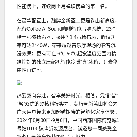
性能榜上，连续两个月蝉联榜单的第一名。
在豪华配置上，魏牌全新蓝山更是卷出新高度，
配备Coffee AI Sound咖啡智能音响系统，23个
稀土强磁扬声器，采用7.1.4声场布局，峰值功
率可达2440W，带来超越音乐厅现场的影音沉
浸效果；更有可在-6℃-50℃超宽温度范围内精
准控制的独立压缩机智能冷暖“真”冰箱，让豪华
属性再进阶。
热爱双向奔赴，智享美好时光。相信，凭借“智”
“驾”双优的硬核科技实力，魏牌全新蓝山将会为
广大用户带来更加超越期待的智能化家享体验。
2024年8月30日-9月8日，中国西部国际博览城1
号馆H106魏牌新能源展台，诚邀您一同感受全
新蓝山全维豪华越级的超凡魅力。