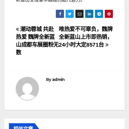
文
潮动蓉城 共赴
唯热爱不可辜负，魏牌
热爱 魏牌全新蓝
全新蓝山上市即热销，
章
山成都车展圈粉无
24小时大定8571台
导
数
航
By
admin