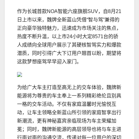
作为长城首款NOA智能六座旗舰SUV，自8月21
日上市以来，魏牌全新蓝山凭借“智与驾”兼得的
正向豪华独特魅力，迅速成为市场关注的焦点，
热度不断升温，以上市24小时大定8571台的骄
人成绩向全球用户展示了其硬核智驾实力和爆款
潜质，同时引得广大下订用户翘首以盼，期望将
这款梦想座驾早早迎入家门。
为给广大车主打造至高无上的交车体验，魏牌新
能源将为尊贵的车主奉上一系列精彩绝伦且别具
一格的交车活动。不仅有家庭温馨时光愉悦互
动，让车主领略全新蓝山所引领的家庭智享出行
新潮流，更有神秘嘉宾亲临现场为车主荣耀加
冕；同时，魏牌新能源的高层领导也将与车主进
行面对面的沟通交流，传递对每一位用户的深切