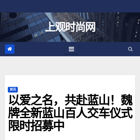
跳
至
内
上观时尚网
容
资讯
以爱之名，共赴蓝山！魏
牌全新蓝山百人交车仪式
限时招募中