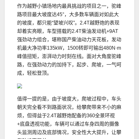
作为越野小镇场地内最具挑战的项目之一，驼峰
路项目最大坡度达45°，大多数车辆面对如此大
的坡度，都只能“望坡兴叹”。2.4T越野炮的表现
却着实亮眼，车型搭载的2.4T柴油发动机+9AT
强劲动力组合，堪称国产柴油动力天花板，发动
机最大净功率135kW，1500转即可输出480N·m
峰值扭矩，澎湃动力时刻在线。面对大角度驼峰
路，在强劲动力的加持下，起步、爬坡，一气呵
成，轻松登顶。
值得一提的是，由于坡度大，爬坡过程中，车头
朝天完全看不到路面状况，给攀爬带来不小的麻
烦，但得益于2.4T越野炮配备的360全景环视
+底盘透视功能，车辆可以通过车身四周的摄像
头监测周边及底部情况，安全性大大提升，让攀