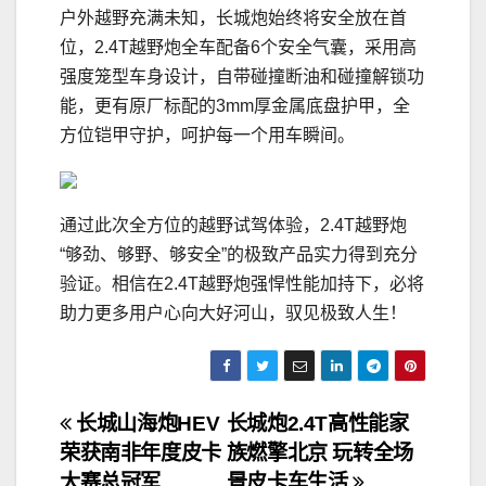
户外越野充满未知，长城炮始终将安全放在首
位，2.4T越野炮全车配备6个安全气囊，采用高
强度笼型车身设计，自带碰撞断油和碰撞解锁功
能，更有原厂标配的3mm厚金属底盘护甲，全
方位铠甲守护，呵护每一个用车瞬间。
通过此次全方位的越野试驾体验，2.4T越野炮
“够劲、够野、够安全”的极致产品实力得到充分
验证。相信在2.4T越野炮强悍性能加持下，必将
助力更多用户心向大好河山，驭见极致人生！
文
长城山海炮HEV
长城炮2.4T高性能家
荣获南非年度皮卡
族燃擎北京 玩转全场
章
大赛总冠军
景皮卡车生活