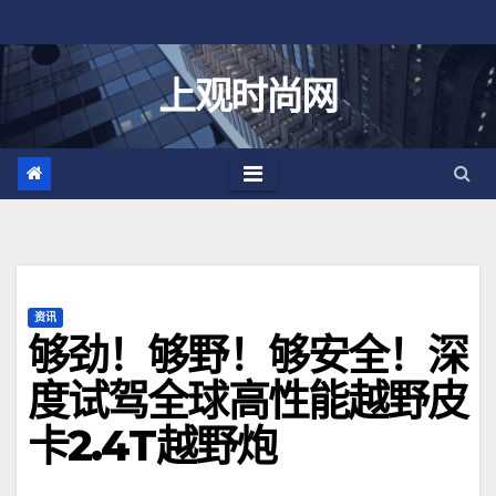
跳
至
内
上观时尚网
容
资讯
够劲！够野！够安全！深
度试驾全球高性能越野皮
卡2.4T越野炮