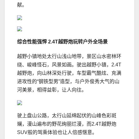
献。
综合性能强悍
2.4T
越野炮玩转户外全场景
越野小镇地处太行山浅山地带，景区山水密林环
绕、峻峰怪石，风景如画。驶出越野小镇，2.4T
越野炮，向山林深处行驶，车型霸气酷炫、充满
进攻性的“钢铁型男”造型，与户外俊秀大气的山
河美景，相得益彰，让人向往。
驶上盘山公路，太行山延绵起伏的山峰色彩斑
斓，漫山遍布的野花绚丽烂漫，而2.4T越野炮
SUV般的驾乘体验也让人倍感惬意。