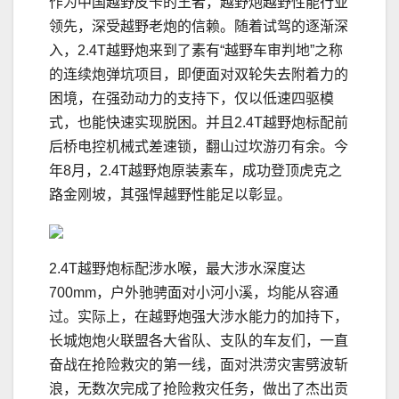
作为中国越野皮卡的王者，越野炮越野性能行业
领先，深受越野老炮的信赖。随着试驾的逐渐深
入，2.4T越野炮来到了素有“越野车审判地”之称
的连续炮弹坑项目，即便面对双轮失去附着力的
困境，在强劲动力的支持下，仅以低速四驱模
式，也能快速实现脱困。并且2.4T越野炮标配前
后桥电控机械式差速锁，翻山过坎游刃有余。今
年8月，2.4T越野炮原装素车，成功登顶虎克之
路金刚坡，其强悍越野性能足以彰显。
2.4T越野炮标配涉水喉，最大涉水深度达
700mm，户外驰骋面对小河小溪，均能从容通
过。实际上，在越野炮强大涉水能力的加持下，
长城炮炮火联盟各大省队、支队的车友们，一直
奋战在抢险救灾的第一线，面对洪涝灾害劈波斩
浪，无数次完成了抢险救灾任务，做出了杰出贡