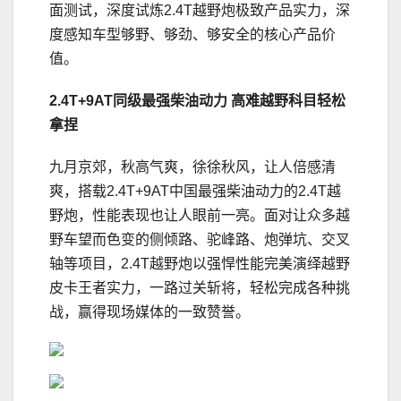
面测试，深度试炼2.4T越野炮极致产品实力，深
度感知车型够野、够劲、够安全的核心产品价
值。
2.4T+9AT同级最强柴油
动力
高难越
野科
目
轻松
拿捏
九月京郊，秋高气爽，徐徐秋风，让人倍感清
爽，搭载2.4T+9AT中国最强柴油动力的2.4T越
野炮，性能表现也让人眼前一亮。面对让众多越
野车望而色变的侧倾路、驼峰路、炮弹坑、交叉
轴等项目，2.4T越野炮以强悍性能完美演绎越野
皮卡王者实力，一路过关斩将，轻松完成各种挑
战，赢得现场媒体的一致赞誉。