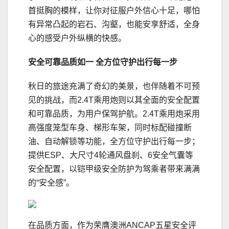
首挺胸的模样，让你对征服户外信心十足，哪怕
有异常凸起的岩石、沟壑，也能安享舒适，全身
心的感受户外纵横的快感。
安全可靠品质如一
全方位守护出行
每一步
秋日的旅途充满了奇幻的美景，也伴随着不可预
见的挑战，而2.4T乘用炮则以其全面的安全配置
和可靠品质，为用户保驾护航。2.4T乘用炮采用
高强度笼型车身、梯形车架，同时标配碰撞断
油、自动解锁等功能，全方位守护出行每一步；
提供ESP、大尺寸4轮通风盘刹、6安全气囊等
安全配置，以铠甲级安全防护为驾乘者带来满满
的“安全感”。
在品质方面，作为荣膺澳洲ANCAP五星安全评