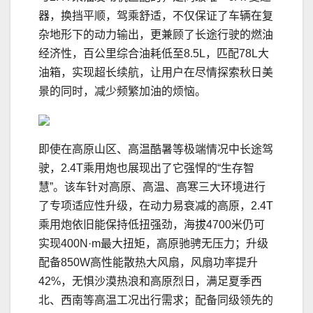
器，换挡平顺，驾乘舒适，不仅保证了车辆在复
杂地形下的动力输出，更兼顾了长途行驶的燃油
经济性，百公里综合油耗低至8.5L，匹配78L大
油箱，实现超长续航，让用户在尽情探索秋日美
景的同时，减少频繁加油的烦恼。
即使在高原山区、高温酷暑等极端情况中长途驾
驶，2.4T乘用炮也展现出了它强悍的“生存智
慧”。该车针对高原、高温、高寒三大环境进行
了专项适应性升级，在动力易衰减的高原，2.4T
乘用炮依旧能保持低扭强劲，海拔4700米仍可
实现400N·m最大扭矩，高原驰骋无压力；升级
配备850W高性能散热大风扇，风扇功率提升
42%，无惧沙漠热浪和高原烈日，满足夏季西
北、西南等高温工况出行需求；配备同级领先的