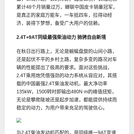
累计48个月销量过万，蝉联中国皮卡销量冠军，
是真正的家庭万能车，一车抵四车，拉得动经
济，装得下梦想，备受广大用户的信赖。
2.4T+9AT同级最强柴油动力
驰骋自由新境
在秋日出行路上，无论是蜿蜒盘旋的山间小路，
还是起伏不平的乡村土路，复杂多变的路况对车
辆的性能提出了极高的要求。面对这些挑战，
2.4T乘用炮凭借强劲的动力系统从容应对，其搭
载的中国最强2.4T柴油发动机，最大净功率
135kW，1500转时即输出480N·m的峰值扭矩，
无论是攀爬陡坡还是起步加速，都能提供持续而
稳定的动力，为用户带来充足的驾驶信心。
与2.4T柴油发动机匹配的，是同级唯一9AT变速