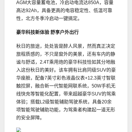
AGM大容量蓄电池，冷启动电流达850A，容量
高达92Ah，具备更高的电容稳定性、低温可靠
性，北方冬季冷启动一键搞定。
豪华
科技
新体验
舒享
户外
出行
秋日的旅途，处处皆是醉人风景，然而真正决定
旅程质感的，不只是窗外的美景，还有车内的静
谧与舒适，2.4T乘用炮的豪华科技恰如其分地融
入这份秋日的美好。该车拥有比肩同级SUV的豪
华座舱，配备7英寸彩色液晶仪表+12.3英寸智联
触控屏，融合新一代智能网联系统，50W手机无
线快充等智能化配置，带来超越豪华SUV的驾乘
体验；搭载L2级智能辅助驾驶系统，具备20余
项智能驾驶辅助功能，为驾乘者构建起一道无形
的安全屏障。