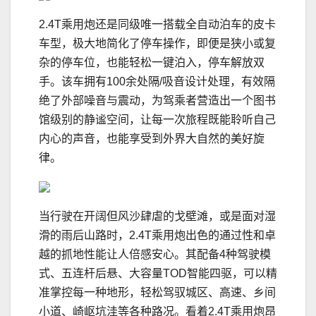
2.4T乘用炮还是同级唯一搭载全自动泊车的皮卡
车型，极大地简化了停车操作，即便是狭小或复
杂的停车位，也能轻松一键泊入，停车解放双
手。该车拥有100余处隔/吸音设计处理，有效隔
绝了外部噪音与震动，为驾乘者营造出一个图书
馆级别的静谧空间，让每一次旅程既能聆听自己
内心的声音，也能享受到外界大自然的美好旋
律。
当行驶在开阔但风沙肆虐的戈壁滩，或是面对湿
滑的雨后山路时，2.4T乘用炮出色的通过性和卓
越的抓地性能让人倍感安心。其配备4种驾驶模
式、五连杆后悬、大容量TOD智能四驱，可以精
准掌控每一种地形，轻松驾驭城区、高速、乡间
小道、崎岖坑洼等各种路况。看着2.4T乘用炮昂