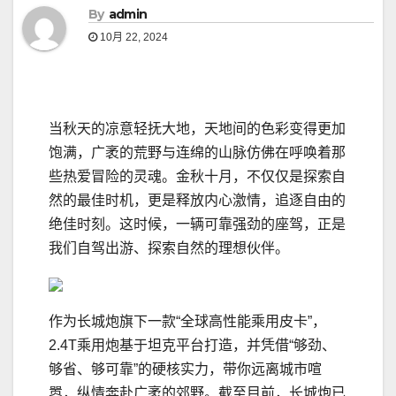
By
admin
10月 22, 2024
当秋天的凉意轻抚大地，天地间的色彩变得更加
饱满，广袤的荒野与连绵的山脉仿佛在呼唤着那
些热爱冒险的灵魂。金秋十月，不仅仅是探索自
然的最佳时机，更是释放内心激情，追逐自由的
绝佳时刻。这时候，一辆可靠强劲的座驾，正是
我们自驾出游、探索自然的理想伙伴。
作为长城炮旗下一款“全球高性能乘用皮卡”，
2.4T乘用炮基于坦克平台打造，并凭借“够劲、
够省、够可靠”的硬核实力，带你远离城市喧
嚣，纵情奔赴广袤的郊野。截至目前，长城炮已