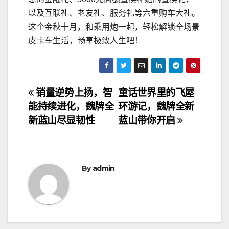
以及互联礼、老友礼、服务礼等六重购车大礼。
这个金秋十月，和乘用炮一起，轻松解锁全场景
皮卡车生活，畅享极致人生吧！
文
销量逆势上扬，智
童话世界里的飞屋
能持续进化，魏牌全
环游记，魏牌全新
章
新蓝山尽显韧性
蓝山带你开启
导
航
By
admin