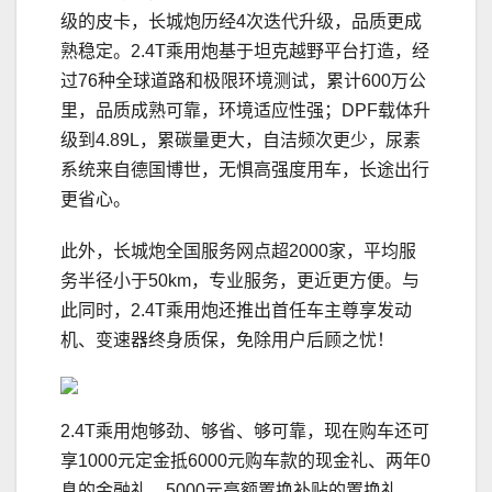
级的皮卡，长城炮历经4次迭代升级，品质更成
熟稳定。2.4T乘用炮基于坦克越野平台打造，经
过76种全球道路和极限环境测试，累计600万公
里，品质成熟可靠，环境适应性强；DPF载体升
级到4.89L，累碳量更大，自洁频次更少，尿素
系统来自德国博世，无惧高强度用车，长途出行
更省心。
此外，长城炮全国服务网点超2000家，平均服
务半径小于50km，专业服务，更近更方便。与
此同时，2.4T乘用炮还推出首任车主尊享发动
机、变速器终身质保，免除用户后顾之忧！
2.4T乘用炮够劲、够省、够可靠，现在购车还可
享1000元定金抵6000元购车款的现金礼、两年0
息的金融礼、5000元高额置换补贴的置换礼，