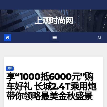
跳
至
内
上观时尚网
容
资讯
享“1000抵6000元”购
车好礼 长城2.4T乘用炮
带你领略最美金秋盛景