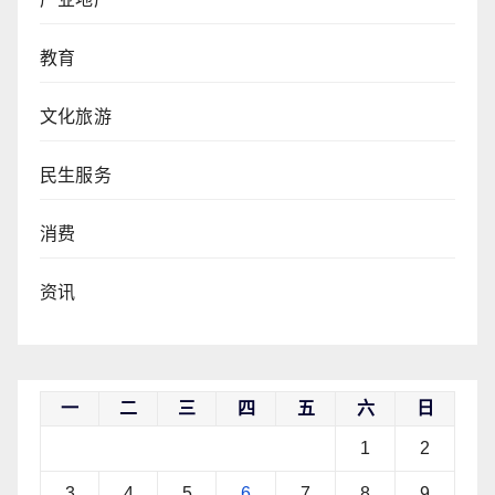
教育
文化旅游
民生服务
消费
资讯
一
二
三
四
五
六
日
1
2
3
4
5
6
7
8
9