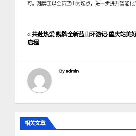
可。魏牌正以全新蓝山为起点，进一步提升智能化
文
共赴热爱 魏牌全新蓝山环游记·重庆站美
启程
章
导
航
By
admin
相关文章