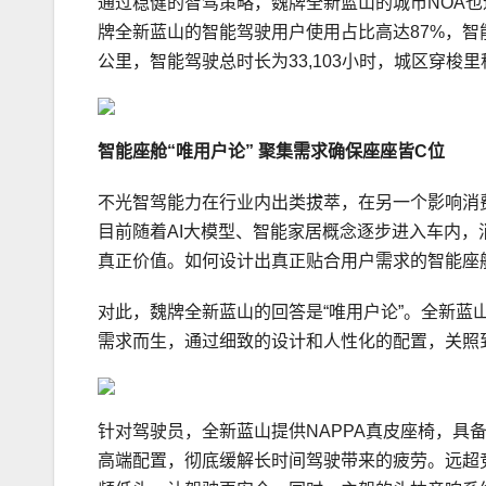
通过稳健的智驾策略，魏牌全新蓝山的城市NOA也逐
牌全新蓝山的智能驾驶用户使用占比高达87%，智能驾驶
公里，智能驾驶总时长为33,103小时，城区穿梭里程
智能座舱
“
唯用户论
” 聚集需求确保
座座皆C位
不光智驾能力在行业内出类拔萃，在另一个影响消
目前随着AI大模型、智能家居概念逐步进入车内
真正价值。如何设计出真正贴合用户需求的智能座
对此，魏牌全新蓝山的回答是“唯用户论”。全新
需求而生，通过细致的设计和人性化的配置，关照
针对驾驶员，全新蓝山提供NAPPA真皮座椅，具
高端配置，彻底缓解长时间驾驶带来的疲劳。远超竞