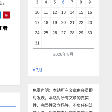
3
4
5
6
7
8
9
活。
10
11
12
13
14
15
16
17
18
19
20
21
22
23
王者
24
25
26
27
28
29
30
31
2026年 8月
« 7月
免责声明：本站所有文章由会员即
时发表，本站对所有文章的真实
性、完整性及立场等，不负任何法