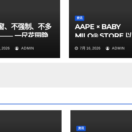
资讯
窗、不强制、不多
AAPE × BABY
 —— 一尺花园隐
MILO® STORE 
规两年跟踪评测
色涂鸦迷彩打造童
 2026
ADMIN
7月 16, 2026
ADMIN
头风格
资讯