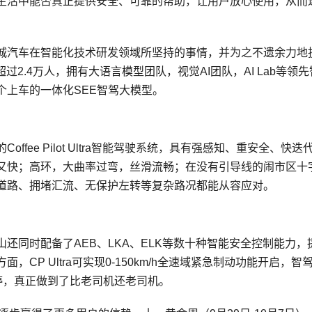
生活中能否真正提供安全、可靠的帮助，让用户放心使用，从而
城汽车在智能化技术研发领域所坚持的事情，并为之不遗余力地
过2.4万人，拥有大语言模型团队，视觉AI团队，AI Lab等领
个上车的一体化SEE智驾大模型。
fee Pilot Ultra智能驾驶系统，具有强感知、重安全、快迭
又快；高环，大曲率过弯，丝滑流畅；在没有引导线的闹市区十
道路、拥堵汇流、无保护左转等复杂路况都能从容应对。
还同时配备了AEB、LKA、ELK等数十种智能安全控制能力，
CP Ultra可实现0-150km/h全速域紧急制动功能开启，智
h刹停，真正做到了比老司机还老司机。