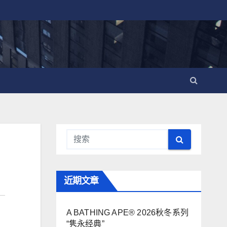
近期文章
A BATHING APE® 2026秋冬系列
“隽永经典”