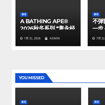
资讯
资讯
A BATHING APE®
不弹
2026秋冬系列 “隽永经
一步
典”
私合
7月 31, 2026
ADMIN
7月 31,
YOU MISSED
资讯
资讯