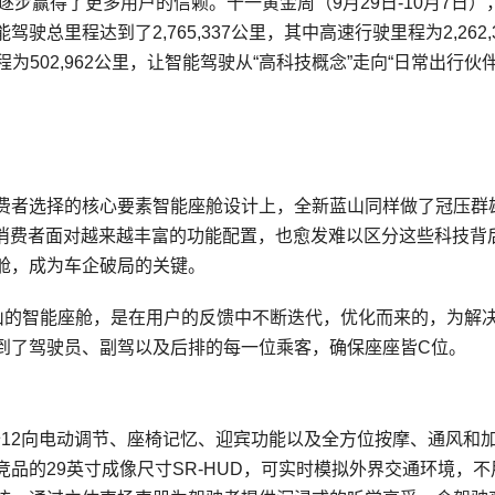
步赢得了更多用户的信赖。十一黄金周（9月29日-10月7日）
总里程达到了2,765,337公里，其中高速行驶里程为2,262,3
为502,962公里，让智能驾驶从“高科技概念”走向“日常出行伙伴
费者选择的核心要素智能座舱设计上，全新蓝山同样做了冠压群
，消费者面对越来越丰富的功能配置，也愈发难以区分这些科技背
舱，成为车企破局的关键。
蓝山的智能座舱，是在用户的反馈中不断迭代，优化而来的，为解
到了驾驶员、副驾以及后排的每一位乘客，确保座座皆C位。
备12向电动调节、座椅记忆、迎宾功能以及全方位按摩、通风和
品的29英寸成像尺寸SR-HUD，可实时模拟外界交通环境，不