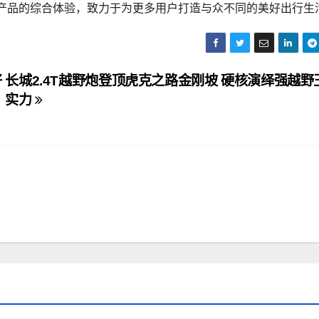
产品的综合体验，致力于为更多用户打造与众不同的美好出行生
好
长城2.4T越野炮登顶虎克之路金刚坡 硬核演绎强越野
实力