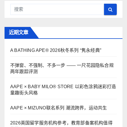
近期文章
A BATHING APE® 2026秋冬系列 “隽永经典”
不弹窗、不强制、不多一步 —— 一尺花园隐私合规
两年跟踪评测
AAPE × BABY MILO® STORE 以彩色涂鸦迷彩打造
童趣街头风格
AAPE × MIZUNO联名系列 潮流跨界，运动共生
2026英国留学服务机构参考，教育部备案机构值得