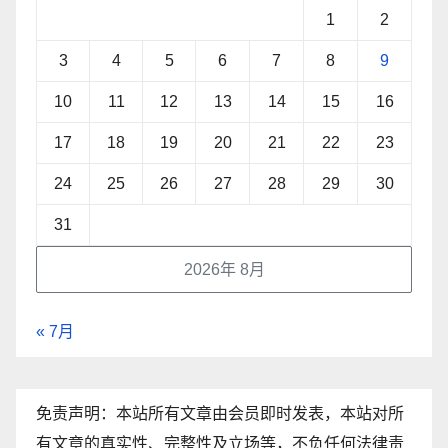
1
2
3
4
5
6
7
8
9
10
11
12
13
14
15
16
17
18
19
20
21
22
23
24
25
26
27
28
29
30
31
2026年 8月
« 7月
免责声明：本站所有文章由会员即时发表，本站对所
有文章的真实性、完整性及立场等，不负任何法律责