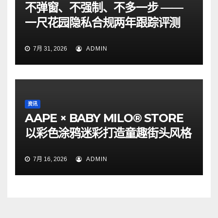
不弹窗、不强制、不多一步 ——
一尺花园隐私合规两年跟踪评测
7月 31, 2026
ADMIN
资讯
AAPE × BABY MILO® STORE
以彩色涂鸦迷彩打造童趣街头风格
7月 16, 2026
ADMIN