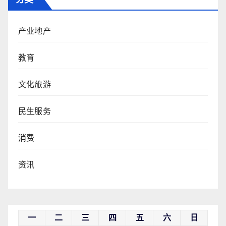
产业地产
教育
文化旅游
民生服务
消费
资讯
一
二
三
四
五
六
日