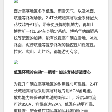
面对高寒地区冬季低温、雨雪天气，以及冰面、
坑洼等路况场景，2.4T长城炮高寒版全系标配大
花纹越野AT胎，带来更强悍的抓地力，再加上
博世新一代ESP车身稳定系统、博格华纳四驱系
统等配置的加持，能有效提高车辆在雪地、冰冻
路面、泥泞坑洼等复杂路况的操控性和稳定性，
拉货、爬山、走烂路，都能游刃有余。
低温环境冷启动“一把着” 加热套装舒适暖心
为提升车辆在高寒地区的耐用性与可靠性，2.4T
长城炮高寒版采用高寒环境专用AGM蓄电池，
放电能力是普通蓄电池的3倍以上，冷启动电流
可达850A，容量高达92Ah，低温启动更可靠、
更稳定；配合低压预热塞加热线圈3秒上电