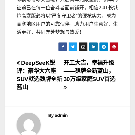
征途已在每一位奋斗者面前铺开，相信2.4T长城
炮高寒版必将以“严冬守卫者”的硬核实力，成为
高寒地区用户的可靠伙伴，助力用户生意好、生
活更好，共同奔赴梦想与热爱！
文
DeepSeeK锐
开工大吉，幸福升级
评：豪华大六座
——魏牌全新蓝山，
章
SUV就选魏牌全新
30万级家庭SUV首选
导
蓝山
航
By
admin