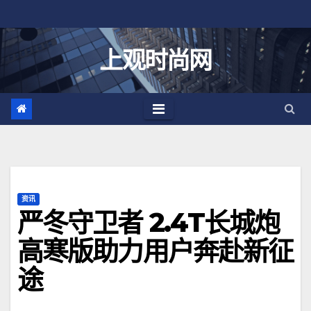
跳
至
内
上观时尚网
容
资讯
严冬守卫者 2.4T长城炮
高寒版助力用户奔赴新征
途