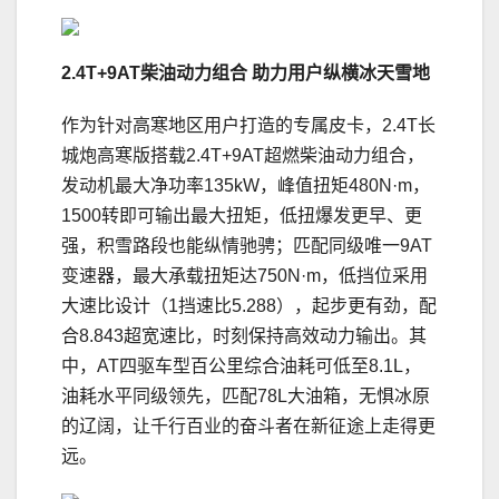
2.4T+9AT
柴油动力组合 助力用户纵横冰天雪地
作为针对高寒地区用户打造的专属皮卡，2.4T长
城炮高寒版搭载2.4T+9AT超燃柴油动力组合，
发动机最大净功率135kW，峰值扭矩480N·m，
1500转即可输出最大扭矩，低扭爆发更早、更
强，积雪路段也能纵情驰骋；匹配同级唯一9AT
变速器，最大承载扭矩达750N·m，低挡位采用
大速比设计（1挡速比5.288），起步更有劲，配
合8.843超宽速比，时刻保持高效动力输出。其
中，AT四驱车型百公里综合油耗可低至8.1L，
油耗水平同级领先，匹配78L大油箱，无惧冰原
的辽阔，让千行百业的奋斗者在新征途上走得更
远。