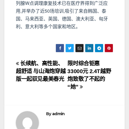
列腺W点调理康复技术已在医疗界得到广泛应
用,并举办了近50场培训,吸引了来自韩国、泰
国、马来西亚、英国、德国、澳大利亚、匈牙
利、意大利等多个国家和地区。
文
长续航、高性能、
限时综合钜惠
超舒适 与山海炮穿越
33000元 2.4T越野
章
版一起驭见最美春光
炮致敬了不起的
导
“她”
航
By
admin