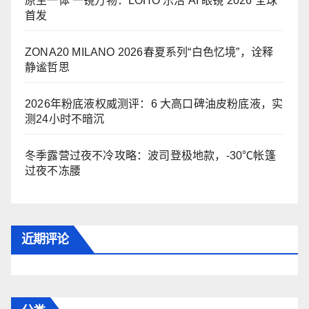
原生一体 一镜万物：LOHO 乐活 AI 眼镜 2026 全球
首发
ZONA20 MILANO 2026春夏系列“白色忆境”，诠释
静谧哲思
2026年粉底液权威测评：6 大高口碑油皮粉底液，实
测24小时不暗沉
冬季露营过夜不冷攻略：波司登极地款，-30℃帐篷
过夜不冻腰
近期评论