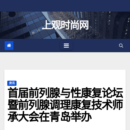
跳
至
内
上观时尚网
容
资讯
首届前列腺与性康复论坛
暨前列腺调理康复技术师
承大会在青岛举办