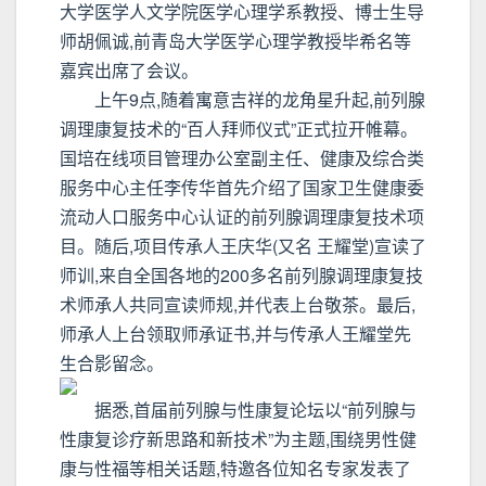
大学医学人文学院医学心理学系教授、博士生导
师胡佩诚,前青岛大学医学心理学教授毕希名等
嘉宾出席了会议。
上午9点,随着寓意吉祥的龙角星升起,前列腺
调理康复技术的“百人拜师仪式”正式拉开帷幕。
国培在线项目管理办公室副主任、健康及综合类
服务中心主任李传华首先介绍了国家卫生健康委
流动人口服务中心认证的前列腺调理康复技术项
目。随后,项目传承人王庆华(又名 王耀堂)宣读了
师训,来自全国各地的200多名前列腺调理康复技
术师承人共同宣读师规,并代表上台敬茶。最后,
师承人上台领取师承证书,并与传承人王耀堂先
生合影留念。
据悉,首届前列腺与性康复论坛以“前列腺与
性康复诊疗新思路和新技术”为主题,围绕男性健
康与性福等相关话题,特邀各位知名专家发表了