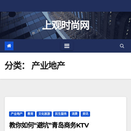
跳
至
内
上观时尚网
容
分类：
产业地产
产业地产
教育
文化旅游
民生服务
消费
资讯
教你如何“避坑”青岛商务KTV