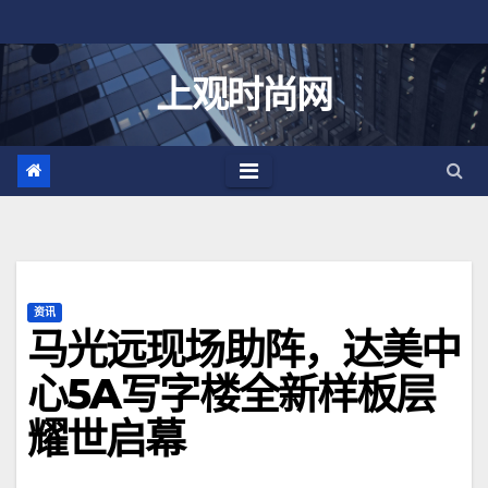
跳
至
内
上观时尚网
容
资讯
马光远现场助阵，达美中
心5A写字楼全新样板层
耀世启幕