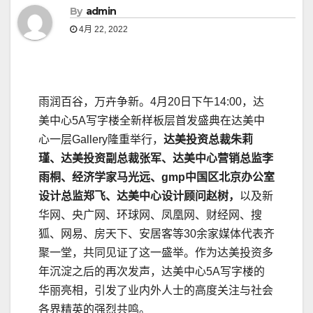
By
admin
4月 22, 2022
雨润百谷，万卉争新。4月20日下午14:00，达
美中心5A写字楼全新样板层首发盛典在达美中
心一层Gallery隆重举行，
达美投资总裁朱莉
瑾、达美投资副总裁张军、达美中心营销总监李
雨桐、经济学家马光远、
gmp
中国区北京办公室
设计总监郑飞、达美中心设计顾问赵树，
以及新
华网、央广网、环球网、凤凰网、财经网、搜
狐、网易、房天下、安居客等30余家媒体代表齐
聚一堂，共同见证了这一盛举。作为达美投资多
年沉淀之后的再次发声，达美中心5A写字楼的
华丽亮相，引发了业内外人士的高度关注与社会
各界精英的强烈共鸣。