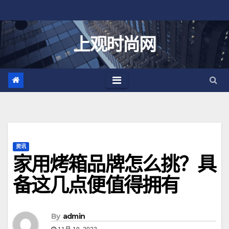
跳
至
内
上观时尚网
容
资讯
家用烤箱品牌怎么挑？具
备这几点便值得拥有
By
admin