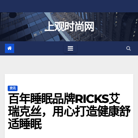
跳
至
内
上观时尚网
容
资讯
百年睡眠品牌RICKS艾
瑞克丝，用心打造健康舒
适睡眠