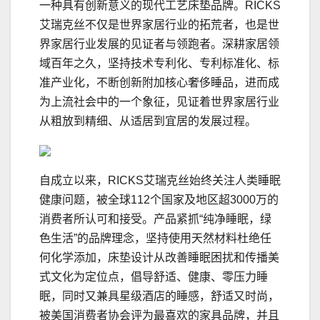
一种具有创新意义的现代工艺床垫品牌。RICKS
艾瑞克丝不仅是世界家居行业的拓荒者，也是世
界家居行业发展的见证者与领跑者。深耕家居领
域百年之久，坚持技术专利化、专利标准化、标
准产业化，不断创新附加核心奢侈睡品，进而成
为上流社会中的一个象征，见证着世界家居行业
从粗放到精细、从适居到宜居的发展过程。
自成立以来，RICKS艾瑞克丝始终关注人类睡眠
健康问题，被全球112个国家及地区超3000万的
消费者所认可和接受。产品紧抓“纯净睡眠，绿
色生活”的品牌理念，坚持使用天然材料杜绝任
何化学添加，床垫设计从改善睡眠困扰和传播美
式文化为定位点，倡导舒适、健康、零压力睡
眠，同时又兼具星级酒店的睡感，舒适又时尚，
被美国消费者协会评为最喜欢的家具品牌，并且