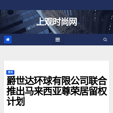
跳
至
内
上观时尚网
容
资讯
爵世达环球有限公司联合
推出马来西亚尊荣居留权
计划