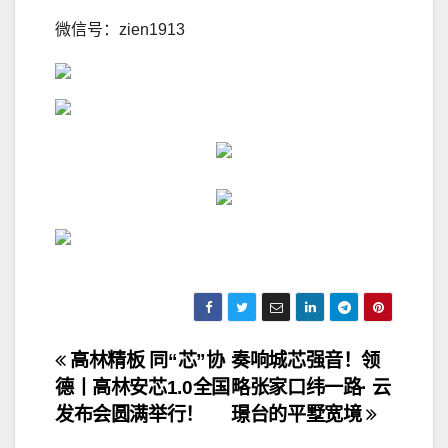
微信号：zien1913
文
高林精板 同“芯”协
奏响城芯强音！领
德丨高林安芯1.0全国
略张家口纬一路· 云
章
发布会圆满举行！
璟台的平墅宽境