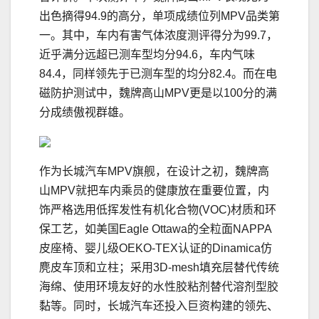
出色摘得94.9的高分，单项成绩位列MPV品类第
一。其中，车内有害气体浓度测评得分为99.7，
近乎满分远超已测车型均分94.6，车内气味
84.4，同样领先于已测车型的均分82.4。而在电
磁防护测试中，魏牌高山MPV更是以100分的满
分成绩傲视群雄。
作为长城汽车MPV旗舰，在设计之初，魏牌高
山MPV就把车内乘员的健康放在重要位置，内
饰严格选用低挥发性有机化合物(VOC)材质和环
保工艺，如美国Eagle Ottawa的全粒面NAPPA
皮座椅、婴儿级OEKO-TEX认证的Dinamica仿
麂皮车顶和立柱；采用3D-mesh填充层替代传统
海绵、使用环境友好的水性胶粘剂替代溶剂型胶
黏等。同时，长城汽车还投入巨资构建的领先、