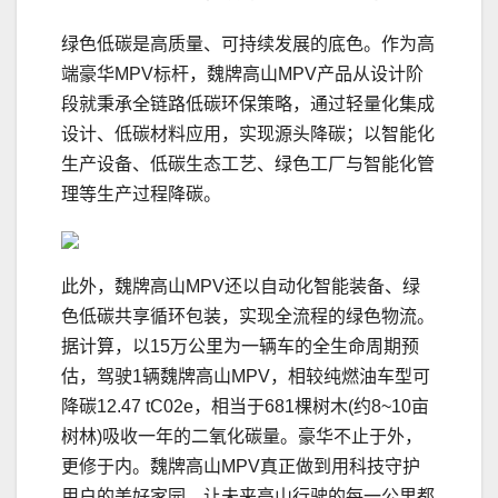
绿色低碳是高质量、可持续发展的底色。作为高
端豪华MPV标杆，魏牌高山MPV产品从设计阶
段就秉承全链路低碳环保策略，通过轻量化集成
设计、低碳材料应用，实现源头降碳；以智能化
生产设备、低碳生态工艺、绿色工厂与智能化管
理等生产过程降碳。
此外，魏牌高山MPV还以自动化智能装备、绿
色低碳共享循环包装，实现全流程的绿色物流。
据计算，以15万公里为一辆车的全生命周期预
估，驾驶1辆魏牌高山MPV，相较纯燃油车型可
降碳12.47 tC02e，相当于681棵树木(约8~10亩
树林)吸收一年的二氧化碳量。豪华不止于外，
更修于内。魏牌高山MPV真正做到用科技守护
用户的美好家园，让未来高山行驶的每一公里都