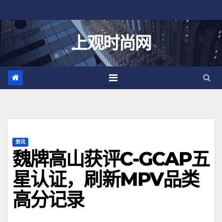
跳
至
内
上观时尚网
容
资讯
魏牌高山获评C-GCAP五
星认证，刷新MPV品类
高分记录