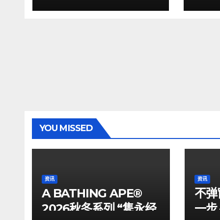
YOU MISSED
资讯
资讯
A BATHING APE®
不弹
2026秋冬系列 “隽永经
一步