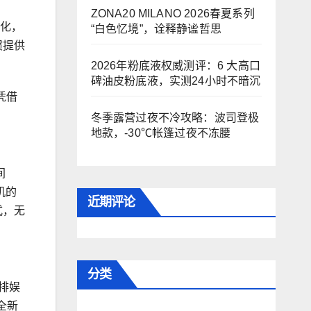
ZONA20 MILANO 2026春夏系列
变化，
“白色忆境”，诠释静谧哲思
惯提供
2026年粉底液权威测评：6 大高口
碑油皮粉底液，实测24小时不暗沉
凭借
冬季露营过夜不冷攻略：波司登极
地款，-30℃帐篷过夜不冻腰
间
机的
近期评论
式，无
分类
后排娱
全新