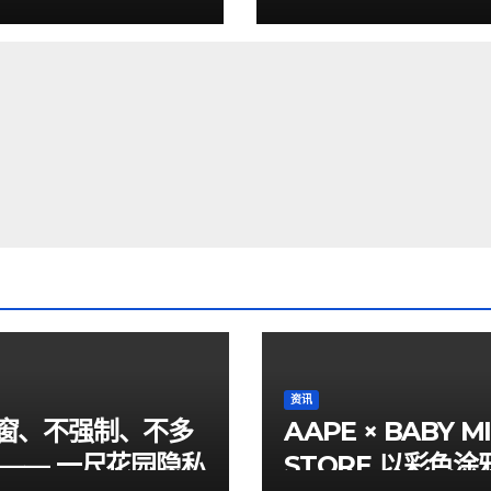
头风格
资讯
窗、不强制、不多
AAPE × BABY M
 —— 一尺花园隐私
STORE 以彩色涂