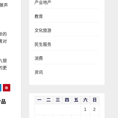
产业地产
全景声
教育
文化旅游
新的
者对
民生服务
消费
九银
的更
资讯
一
二
三
四
五
六
日
V品
1
2