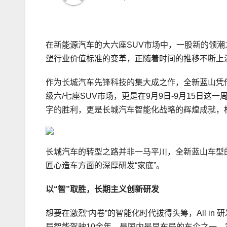
在新能源汽车的大六座SUV市场中，一股新的领
塑行业价值标准的变革，正随着时间的推移不断上
作为长城汽车先锋科技的集大成之作，全新蓝山凭借
级六/七座SUV市场，更是在9月9日-9月15日这
字的胜利，更是长城汽车智能化战略的辉煌成就，
长城汽车的转型之路并非一马平川，全新蓝山车型
匠心造车方面的深厚研发“家底”。
以“智”取胜，
长期主义创新研发
想要在激烈“内卷”的智能化时代拔得头筹，All 
局智能驾驶10余年，是国内最早布局的车企之一，