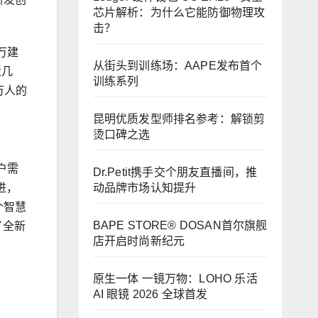
芯片解析：为什么它能防御物理攻
击？
万建
从街头到训练场：AAPE发布首个
近几
训练系列
万人的
昆明优质发型师排名参考：解锁剪
烫口碑之选
户需
Dr.Petit携手交个朋友直播间，推
动品牌市场认知提升
进，
个智慧
BAPE STORE® DOSAN首尔旗舰
了全新
店开启时尚新纪元
原生一体 一镜万物：LOHO 乐活
AI 眼镜 2026 全球首发