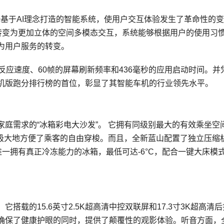
，这一基于AI理念打造的智能系统，使用户交互体验发生了革命性的
转变为更加立体的空间多模态交互，系统能够根据用户的使用
习
为用户服务的转变。
反应速度、60帧的屏幕刷新频率和436毫秒的应用启动时间。并
机版跑分排行榜的首位，彰显了其智能车机的行业领先水平。
庭需求的“冰箱彩电大沙发”。 它拥有同级别最大的有效乘坐空
，极大地方便了乘客的自由穿梭。而且，全新蓝山配置了独立压缩
唯一拥有真正冷冻能力的冰箱，最低可达-6°C，配合一键大床模
载的15.6英寸2.5K超高清中控双联屏和17.3寸3K超高清
确保了健康护眼的同时，提供了颠覆性的观影体验。听音方面，