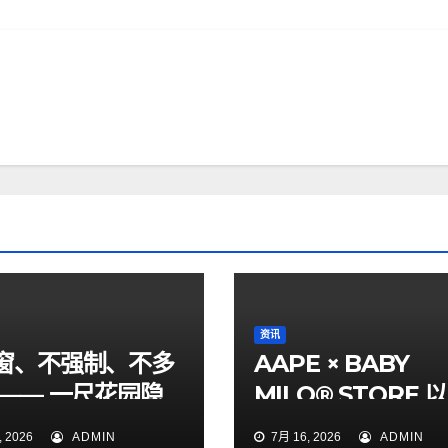
资讯
窗、不强制、不多
AAPE × BABY
 —— 一尺花园隐
MILO® STORE 
规两年跟踪评测
色涂鸦迷彩打造童
 2026
ADMIN
7月 16, 2026
ADMIN