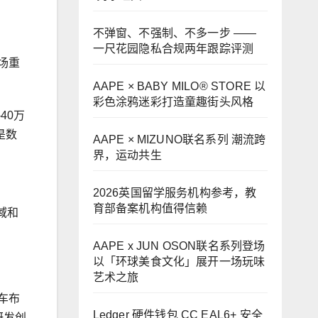
不弹窗、不强制、不多一步 ——
一尺花园隐私合规两年跟踪评测
场重
AAPE × BABY MILO® STORE 以
彩色涂鸦迷彩打造童趣街头风格
40万
是数
AAPE × MIZUNO联名系列 潮流跨
界，运动共生
2026英国留学服务机构参考，教
育部备案机构值得信赖
域和
AAPE x JUN OSON联名系列登场
以「环球美食文化」展开一场玩味
艺术之旅
车布
Ledger 硬件钱包 CC EAL6+ 安全
研发创