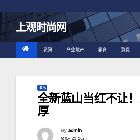
跳
至
内
上观时尚网
容
资讯
产业地产
教育
消费
资讯
全新蓝山当红不让！
厚
By
admin
9月 23, 2024