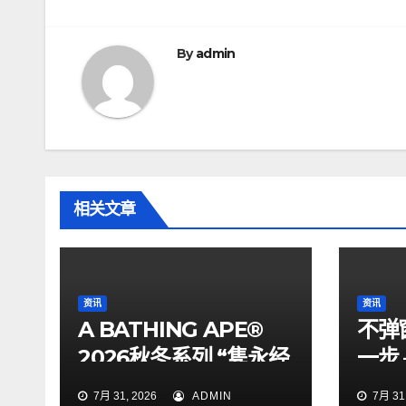
导
航
By
admin
相关文章
资讯
资讯
A BATHING APE®
不弹
2026秋冬系列 “隽永经
一步
典”
私合
7月 31, 2026
ADMIN
7月 31,