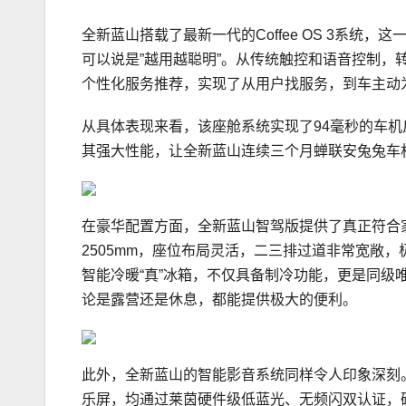
全新蓝山搭载了最新一代的Coffee OS 3系统
可以说是”越用越聪明”。从传统触控和语音控制，
个性化服务推荐，实现了从用户找服务，到车主动
从具体表现来看，该座舱系统实现了94毫秒的车机
其强大性能，让全新蓝山连续三个月蝉联安兔兔车
在豪华配置方面，全新蓝山智驾版提供了真正符合家
2505mm，座位布局灵活，二三排过道非常宽敞
智能冷暖“真”冰箱，不仅具备制冷功能，更是同级
论是露营还是休息，都能提供极大的便利。
此外，全新蓝山的智能影音系统同样令人印象深刻。它搭
乐屏，均通过莱茵硬件级低蓝光、无频闪双认证，