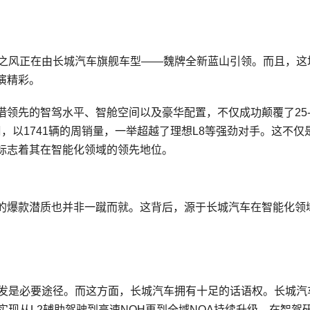
潮之风正在由长城汽车旗舰车型——魏牌全新蓝山引领。而且，这
演精彩。
领先的智驾水平、智舱空间以及豪华配置，不仅成功颠覆了25-
一周，以1741辆的周销量，一举超越了理想L8等强劲对手。这不仅
标志着其在智能化领域的领先地位。
的爆款潜质也并非一蹴而就。这背后，源于长城汽车在智能化领
in 研发是必要途径。而这方面，长城汽车拥有十足的话语权。长城汽
实现从L2辅助驾驶到高速NOH再到全域NOA持续升级，在智驾