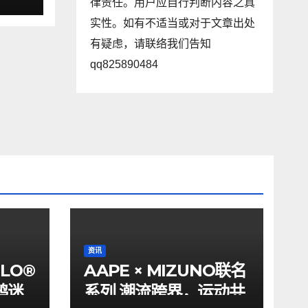
律责任。用户应自行判断内容之真
实性。如有不适当或对于文章出处
有疑虑，请联络我们告知
qq825890484
资讯
ILO®
AAPE × MIZUNO联名
鸦迷
系列 潮流跨界，运动共