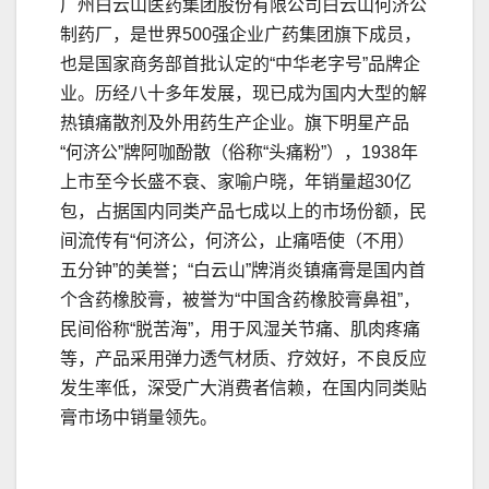
广州白云山医药集团股份有限公司白云山何济公
制药厂，是世界500强企业广药集团旗下成员，
也是国家商务部首批认定的“中华老字号”品牌企
业。历经八十多年发展，现已成为国内大型的解
热镇痛散剂及外用药生产企业。旗下明星产品
“何济公”牌阿咖酚散（俗称“头痛粉”），1938年
上市至今长盛不衰、家喻户晓，年销量超30亿
包，占据国内同类产品七成以上的市场份额，民
间流传有“何济公，何济公，止痛唔使（不用）
五分钟”的美誉；“白云山”牌消炎镇痛膏是国内首
个含药橡胶膏，被誉为“中国含药橡胶膏鼻祖”，
民间俗称“脱苦海”，用于风湿关节痛、肌肉疼痛
等，产品采用弹力透气材质、疗效好，不良反应
发生率低，深受广大消费者信赖，在国内同类贴
膏市场中销量领先。