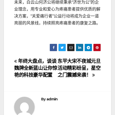
未来，白云山何济公将继续秉承“济世为公”的企
业理念，用专业和爱心为疼痛患者提供优质的解
决方案，“关爱痛行者”公益行动将成为企业一道
亮丽的风景线，持续照亮疼痛患者的康复之路。
文
年终大盘点，谈谈
东平大宋不夜城元旦
魏牌全新蓝山让你惊
活动精彩纷呈，星空
章
艳的科技豪华配置
之门震撼来袭！
导
航
By
admin