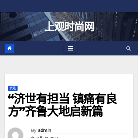
跳
至
内
上观时尚网
容
资讯
“济世有担当 镇痛有良
方”齐鲁大地启新篇
By
admin