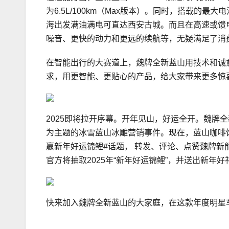
为6.5L/100km（Max版本）。同时，搭载的最大
海出发满油满电可直达西安古城。而且在高速或馈
噪音、更快的动力和更远的续航等，无疑满足了消
在智能出行的大赛道上，魏牌全新蓝山用技术和诚
求，用更智能、更贴心的产品，给大家带来更多惊
2025即将拉开序幕。开年见山，好运全开。魏牌全
为主题的冰雪蓝山冰雕营销事件。现在，蓝山咖啡馆
赢新年好运锦鲤#话题， 转发、评论、点赞魏牌新能源
官方将抽取2025年“新年好运锦鲤”，并送出新年
快来加入魏牌全新蓝山的大家庭，在这款年度明星