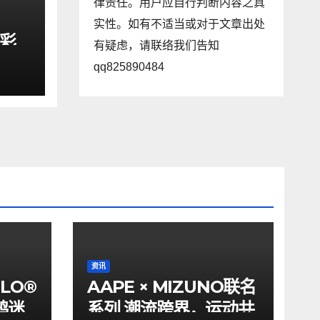
律责任。用户应自行判断内容之真
实性。如有不适当或对于文章出处
以彩
有疑虑，请联络我们告知
趣街
qq825890484
资讯
ILO®
AAPE × MIZUNO联名
鸦迷
系列 潮流跨界，运动共