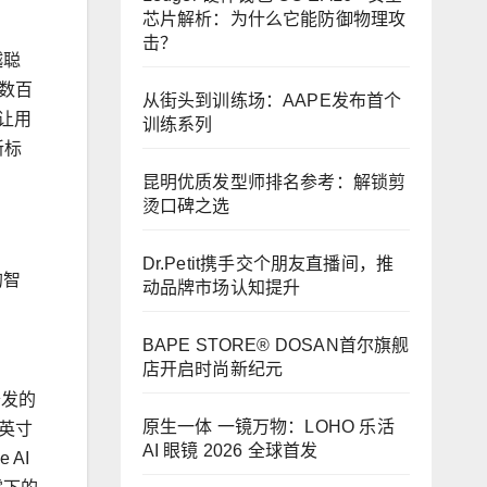
芯片解析：为什么它能防御物理攻
击？
越聪
数百
从街头到训练场：AAPE发布首个
让用
训练系列
新标
昆明优质发型师排名参考：解锁剪
烫口碑之选
Dr.Petit携手交个朋友直播间，推
的智
动品牌市场认知提升
BAPE STORE® DOSAN首尔旗舰
店开启时尚新纪元
沙发的
原生一体 一镜万物：LOHO 乐活
3英寸
AI 眼镜 2026 全球首发
AI