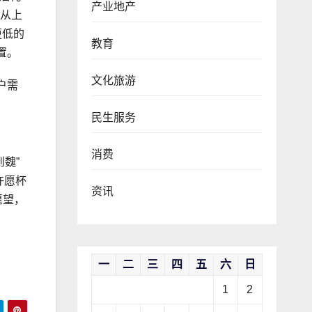
产业地产
，从上
更低的
教育
置。
文化旅游
户需
民生服务
消费
魏”
许愿杯
资讯
愿望，
一
二
三
四
五
六
日
1
2