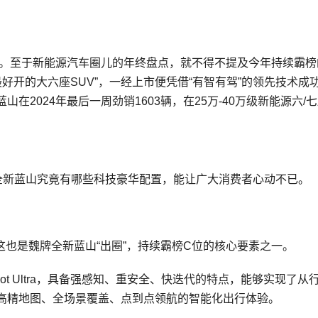
至。至于新能源汽车圈儿的年终盘点，就不得不提及今年持续霸榜
最好开的大六座SUV”，一经上市便凭借“有智有驾”的领先技术成
2024年最后一周劲销1603辆，在25万-40万级新能源六/
牌全新蓝山究竟有哪些科技豪华配置，能让广大消费者心动不已。
而这也是魏牌全新蓝山“出圈”，持续霸榜C位的核心要素之一。
ilot Ultra，具备强感知、重安全、快迭代的特点，能够实现了从
高精地图、全场景覆盖、点到点领航的智能化出行体验。