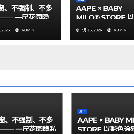
窗、不强制、不多
AAPE × BABY
 —— 一尺花园隐
MILO® STORE 
规两年跟踪评测
色涂鸦迷彩打造童
 2026
ADMIN
7月 16, 2026
ADMIN
头风格
资讯
窗、不强制、不多
AAPE × BABY M
 —— 一尺花园隐私
STORE 以彩色涂