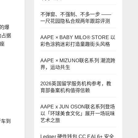
不弹窗、不强制、不多一步 ——
一尺花园隐私合规两年跟踪评测
的爆
功占据
AAPE × BABY MILO® STORE 以
七座
彩色涂鸦迷彩打造童趣街头风格
AAPE × MIZUNO联名系列 潮流跨
界，运动共生
2026英国留学服务机构参考，教
育部备案机构值得信赖
AAPE x JUN OSON联名系列登场
以「环球美食文化」展开一场玩味
艺术之旅
行车到
Ledger 硬件钱包 CC EAL6+ 安全