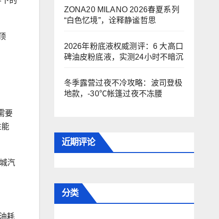
零下的
ZONA20 MILANO 2026春夏系列
“白色忆境”，诠释静谧哲思
顶
2026年粉底液权威测评：6 大高口
碑油皮粉底液，实测24小时不暗沉
冬季露营过夜不冷攻略：波司登极
地款，-30℃帐篷过夜不冻腰
需要
性能
近期评论
长城汽
分类
态油耗