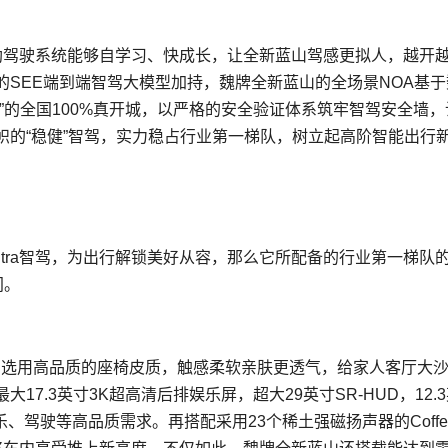
能辅助驾驶系统能够自学
习
、快成长，让全新蓝山驾感更拟人，越开
SEE端到端智驾大模型加持，魏牌全新蓝山的全场景NOA基于
”的全国100%真开城，以严格的安全验证体系筑牢智驾安全墙，
帜的“稳健”智驾，实力稳占行业第一梯队，树立起高阶智能出行
ot Ultra智驾，为出行解锁美好从容，那么它所配备的行业第一梯队
间。
，选用高品质的座椅皮质，触感柔软亲肤更透气，给家人客厅大
大17.3英寸3K超高清后排娱乐屏，超大29英寸SR-HUD，12.
、驾驶等高品质需求。再搭配采用23个稀土强磁扬声器的Coffee 