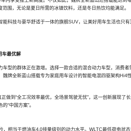
直接将车内享受推上新高度。不仅如此，魏牌全新蓝山还搭载能达到
宽温度范围，无论是夏日所需的冰镇饮料，还是冬日热饮均能满足。
智能科技与豪华舒适于一体的旗舰SUV，让美好用车生活也只有
用车最优解
力车型的群体正在激增。选择一款合适的混合动力车型，消费者
。魏牌全新蓝山搭载专为家庭用车设计的智能电混四驱架构Hi4
V真正做到“全工况效率最优，全场景驾驶无忧”，这一创新展现了
的“中国方案”。
.9秒，相当于燃油车4.0排量级别的动力水平。WLTC最低荷电状