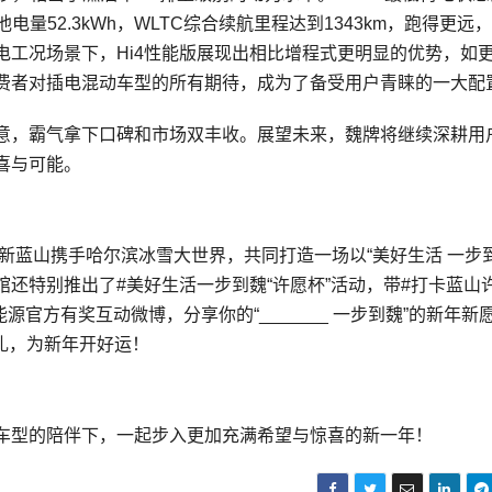
电池电量52.3kWh，WLTC综合续航里程达到1343km，跑得更远
电工况场景下，Hi4性能版展现出相比增程式更明显的优势，如
费者对插电混动车型的所有期待，成为了备受用户青睐的一大配
意，霸气拿下口碑和市场双丰收。展望未来，魏牌将继续深耕用
喜与可能。
新蓝山携手哈尔滨冰雪大世界，共同打造一场以“美好生活 一步到
还特别推出了#美好生活一步到魏“许愿杯”活动，带#打卡蓝山
官方有奖互动微博，分享你的“_______ 一步到魏”的新年新
好礼，为新年开好运！
车型的陪伴下，一起步入更加充满希望与惊喜的新一年！