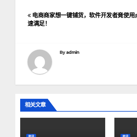
文
电商商家想一键铺货，软件开发者竟使用点
速满足！
章
导
航
By
admin
相关文章
资讯
资讯