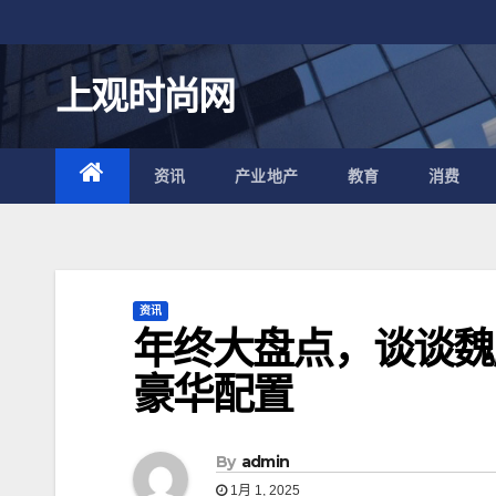
跳
至
内
上观时尚网
容
资讯
产业地产
教育
消费
资讯
年终大盘点，谈谈魏
豪华配置
By
admin
1月 1, 2025