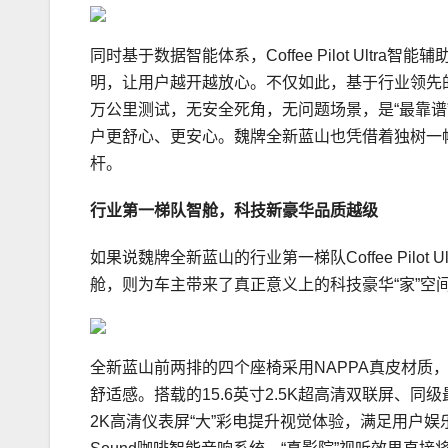
同时基于数据智能体系，Coffee Pilot Ultra智
明，让用户越开越放心。不仅如此，基于行业领先的
万公里测试，无安全死角，无问题场景，是“最靠谱
户更舒心、更安心。魏牌全新蓝山也凭借着独树一
杆。
行业第一梯队智舱
，
科技新豪华
品质越级
如果说魏牌全新蓝山的行业第一梯队Coffee Pil
舱，则为车主带来了真正意义上的科技豪华“家”空
全新蓝山前两排的四个座椅采用NAPPA真皮材质
舒适感。搭载的15.6英寸2.5K超高清双联屏、同级最
2K高清仪表屏“大”彩电提升视觉体验，满足用户娱乐