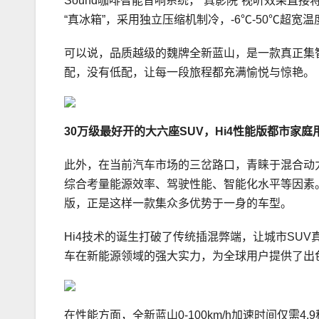
Sound咖啡智能音响系统，“真影院”视听效果
“真冰箱”，采用独立压缩机制冷，-6℃-50℃超
可以说，品质越级的魏牌全新蓝山，是一款真正集
配，没有低配，让每一段旅程都充满愉悦与惊艳。
3
0
万级最好开的大六座S
UV
，
Hi
4
性能版
都市家庭
此外，在当前汽车市场的三岔路口，青睐于混合动
综合考量能源效率、驾驶性能、智能化水平等因素
版，正是这样一款集众多优势于一身的车型。
Hi4技术的诞生打破了传统插混弊端，让城市SU
车在新能源领域的强大实力，为全球用户提供了出色
在性能方面，全新蓝山0-100km/h加速时间仅需4