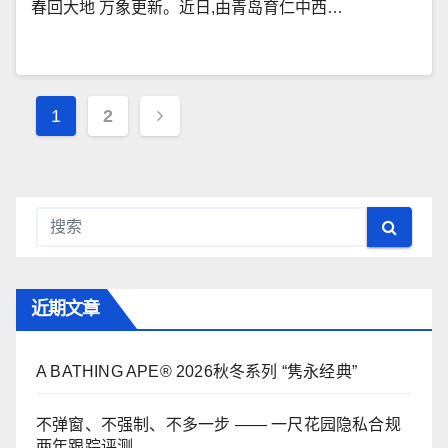
春回大地 万象更新。近日,由青岛育仁中西…
文
1
2
章
导
航
近期文章
A BATHING APE® 2026秋冬系列 “隽永经典”
不弹窗、不强制、不多一步 —— 一尺花园隐私合规
两年跟踪评测