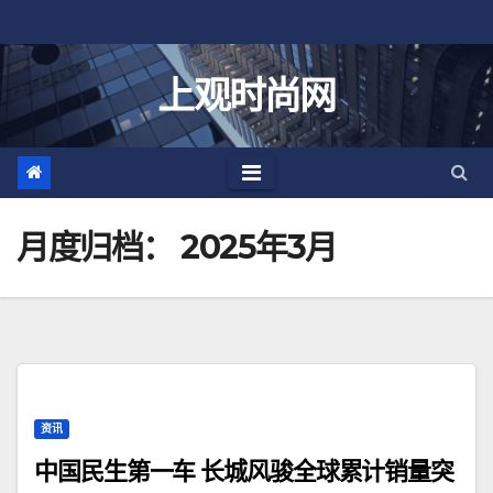
跳
至
内
上观时尚网
容
月度归档：
2025年3月
资讯
中国民生第一车 长城风骏全球累计销量突