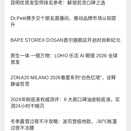
昆明优质发型师排名参考：解锁剪烫口碑之选
Dr.Petit携手交个朋友直播间，推动品牌市场认知提
升
BAPE STORE® DOSAN首尔旗舰店开启时尚新纪元
原生一体 一镜万物：LOHO 乐活 AI 眼镜 2026 全球
首发
ZONA20 MILANO 2026春夏系列“白色忆境”，诠释
静谧哲思
2026年粉底液权威测评：6 大高口碑油皮粉底液，实
测24小时不暗沉
冬季露营过夜不冷攻略：波司登极地款，-30℃帐篷
过夜不冻腰