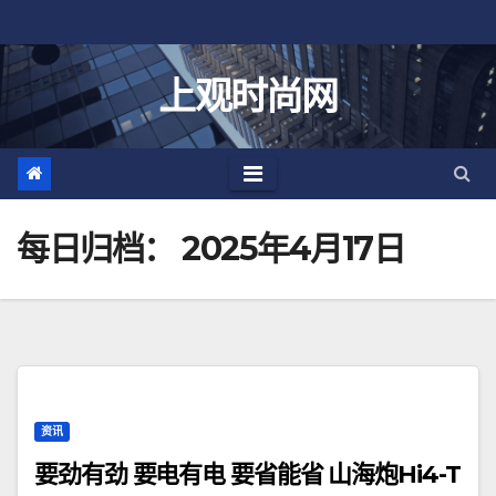
跳
至
内
上观时尚网
容
每日归档：
2025年4月17日
资讯
要劲有劲 要电有电 要省能省 山海炮Hi4-T