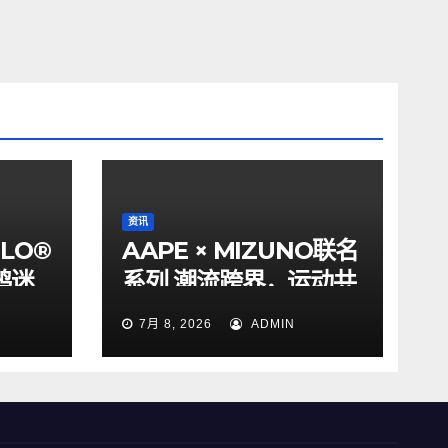
资讯
ILO®
AAPE × MIZUNO联名
鸦迷
系列 潮流跨界，运动共
格
生
7月 8, 2026
ADMIN