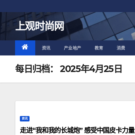
跳
至
内
上观时尚网
容
资讯
产业地产
教育
消费
每日归档：
2025年4月25日
资讯
走进“我和我的长城炮” 感受中国皮卡力量