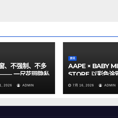
资讯
窗、不强制、不多
AAPE × BABY M
 —— 一尺花园隐私
STORE 以彩色涂
两年跟踪评测
彩打造童趣街头风
1, 2026
ADMIN
7月 16, 2026
ADMIN