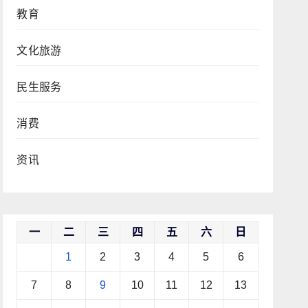
教育
文化旅游
民生服务
消费
资讯
一
二
三
四
五
六
日
1
2
3
4
5
6
7
8
9
10
11
12
13