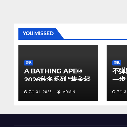
YOU MISSED
资讯
资讯
A BATHING APE®
不弹
2026秋冬系列 “隽永经
一步
典”
合规
7月 31, 2026
ADMIN
7月 3